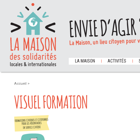
ENVIE D’AGIR 
La Maison, un lieu citoyen pour 
LA MAISON
ACTIVITÉS
Accueil
>
VISUEL FORMATION