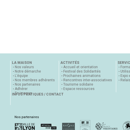
LA MAISON
ACTIVITÉS
SERVI
Nos valeurs
Accueil et orientation
Forma
Notre démarche
Festival des Solidarités
Utilis
L’équipe
Prochaines animations
Expo 
Nos membres adhérents
Rencontres inter-associatives
Relai
Nos partenaires
Tourisme solidaire
Adhérer
Espace ressources
En images
INFOS PRATIQUES / CONTACT
Nos partenaires