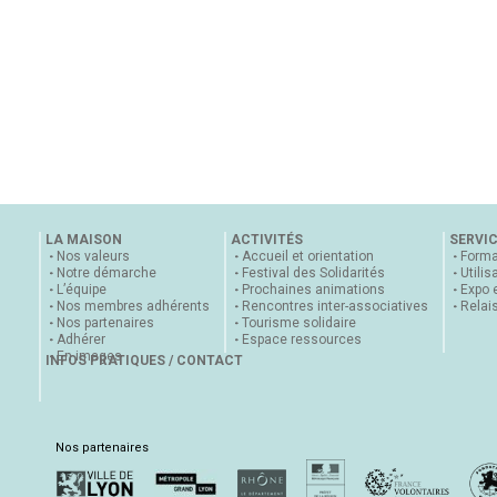
LA MAISON
ACTIVITÉS
SERVI
Nos valeurs
Accueil et orientation
Forma
Notre démarche
Festival des Solidarités
Utilis
L’équipe
Prochaines animations
Expo 
Nos membres adhérents
Rencontres inter-associatives
Relai
Nos partenaires
Tourisme solidaire
Adhérer
Espace ressources
En images
INFOS PRATIQUES / CONTACT
Nos partenaires