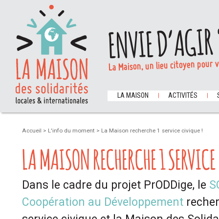
ENVIE D’AGIR 
La Maison, un lieu citoyen pour 
LA MAISON
ACTIVITÉS
Accueil
>
L'info du moment
>
La Maison recherche 1 service civique !
LA MAISON RECHERCHE 1 SERVICE 
Dans le cadre du projet PrODDige, le
S
Coopération au Développement
recher