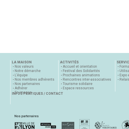
LA MAISON
ACTIVITÉS
SERVI
Nos valeurs
Accueil et orientation
Forma
Notre démarche
Festival des Solidarités
Utilis
L’équipe
Prochaines animations
Expo 
Nos membres adhérents
Rencontres inter-associatives
Relai
Nos partenaires
Tourisme solidaire
Adhérer
Espace ressources
En images
INFOS PRATIQUES / CONTACT
Nos partenaires