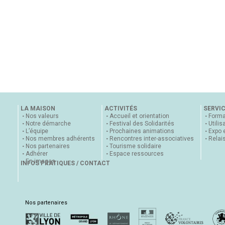
LA MAISON
ACTIVITÉS
SERVI
Nos valeurs
Accueil et orientation
Forma
Notre démarche
Festival des Solidarités
Utilis
L’équipe
Prochaines animations
Expo 
Nos membres adhérents
Rencontres inter-associatives
Relai
Nos partenaires
Tourisme solidaire
Adhérer
Espace ressources
En images
INFOS PRATIQUES / CONTACT
Nos partenaires