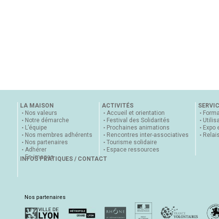
LA MAISON
ACTIVITÉS
SERVI
Nos valeurs
Accueil et orientation
Forma
Notre démarche
Festival des Solidarités
Utilis
L’équipe
Prochaines animations
Expo 
Nos membres adhérents
Rencontres inter-associatives
Relai
Nos partenaires
Tourisme solidaire
Adhérer
Espace ressources
En images
INFOS PRATIQUES / CONTACT
Nos partenaires