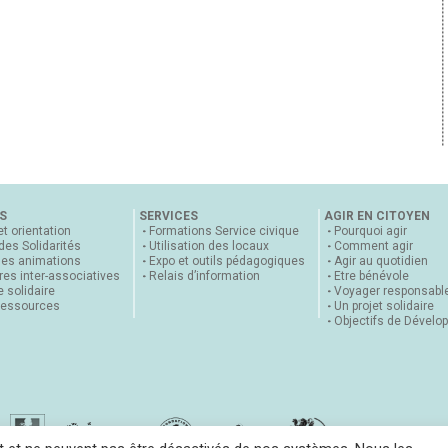
S
SERVICES
AGIR EN CITOYEN
et orientation
Formations Service civique
Pourquoi agir
 des Solidarités
Utilisation des locaux
Comment agir
nes animations
Expo et outils pédagogiques
Agir au quotidien
es inter-associatives
Relais d’information
Etre bénévole
 solidaire
Voyager responsabl
ressources
Un projet solidaire
Objectifs de Dévelo