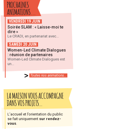
PROCHAINES
ANIMATIONS...
VENDREDI 19 JUIN
Soirée SLAM : « Laisse-moi te
dire »
Le CRADI, en partenariat avec...
SAMEDI 20 JUIN
Women-Led Climate Dialogues
: réunion de partenaires
Women-Led Climate Dialogues est
un...
Toutes nos animations...
LA MAISON VOUS ACCOMPAGNE
DANS VOS PROJETS…
L’accueil et l’orientation du public
se fait uniquement
sur rendez-
vous
.