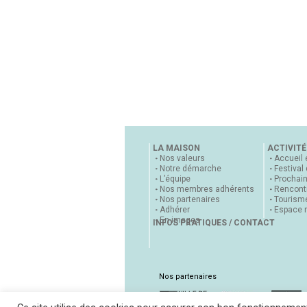
LA MAISON
ACTIVITÉ
Nos valeurs
Accueil 
Notre démarche
Festival
L’équipe
Prochai
Nos membres adhérents
Rencontr
Nos partenaires
Tourisme
Adhérer
Espace 
En images
INFOS PRATIQUES / CONTACT
Nos partenaires