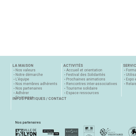
LA MAISON
ACTIVITÉS
SERVI
Nos valeurs
Accueil et orientation
Forma
Notre démarche
Festival des Solidarités
Utilis
L’équipe
Prochaines animations
Expo 
Nos membres adhérents
Rencontres inter-associatives
Relai
Nos partenaires
Tourisme solidaire
Adhérer
Espace ressources
En images
INFOS PRATIQUES / CONTACT
Nos partenaires