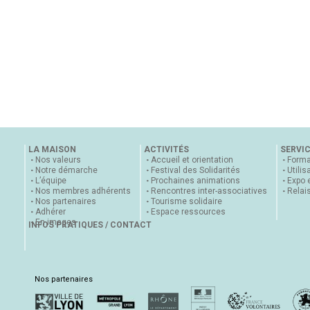
LA MAISON
ACTIVITÉS
SERVI
Nos valeurs
Accueil et orientation
Forma
Notre démarche
Festival des Solidarités
Utilis
L’équipe
Prochaines animations
Expo 
Nos membres adhérents
Rencontres inter-associatives
Relai
Nos partenaires
Tourisme solidaire
Adhérer
Espace ressources
En images
INFOS PRATIQUES / CONTACT
Nos partenaires