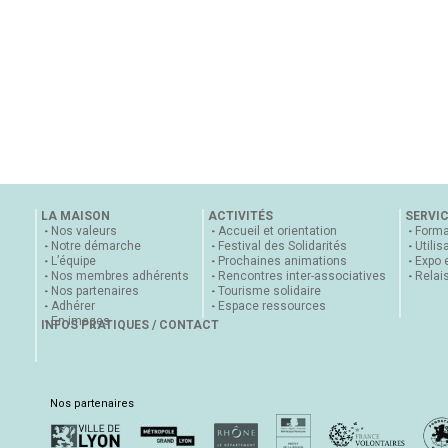
LA MAISON
ACTIVITÉS
SERVI
Nos valeurs
Accueil et orientation
Forma
Notre démarche
Festival des Solidarités
Utilis
L’équipe
Prochaines animations
Expo 
Nos membres adhérents
Rencontres inter-associatives
Relai
Nos partenaires
Tourisme solidaire
Adhérer
Espace ressources
En images
INFOS PRATIQUES / CONTACT
Nos partenaires