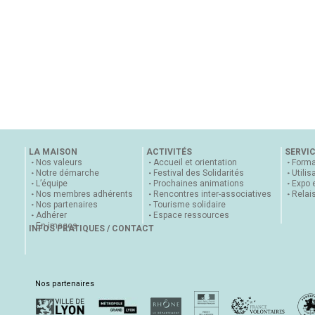
LA MAISON
ACTIVITÉS
SERVI
Nos valeurs
Accueil et orientation
Forma
Notre démarche
Festival des Solidarités
Utilis
L’équipe
Prochaines animations
Expo 
Nos membres adhérents
Rencontres inter-associatives
Relai
Nos partenaires
Tourisme solidaire
Adhérer
Espace ressources
En images
INFOS PRATIQUES / CONTACT
Nos partenaires