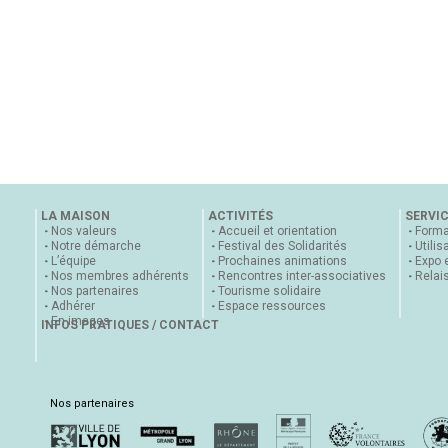
LA MAISON
ACTIVITÉS
SERVI
Nos valeurs
Accueil et orientation
Forma
Notre démarche
Festival des Solidarités
Utilis
L’équipe
Prochaines animations
Expo 
Nos membres adhérents
Rencontres inter-associatives
Relai
Nos partenaires
Tourisme solidaire
Adhérer
Espace ressources
En images
INFOS PRATIQUES / CONTACT
Nos partenaires