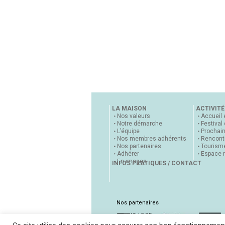
LA MAISON
ACTIVITÉ
Nos valeurs
Accueil 
Notre démarche
Festival
L’équipe
Prochai
Nos membres adhérents
Rencontr
Nos partenaires
Tourisme
Adhérer
Espace 
En images
INFOS PRATIQUES / CONTACT
Nos partenaires