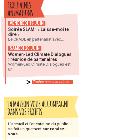
PROCHAINES
ANIMATIONS...
VENDREDI 19 JUIN
Soirée SLAM : « Laisse-moi te
dire »
Le CRADI, en partenariat avec...
SAMEDI 20 JUIN
Women-Led Climate Dialogues
: réunion de partenaires
Women-Led Climate Dialogues est
un...
Toutes nos animations...
LA MAISON VOUS ACCOMPAGNE
DANS VOS PROJETS…
L’accueil et l’orientation du public
se fait uniquement
sur rendez-
vous
.