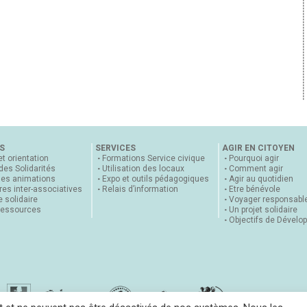
S
SERVICES
AGIR EN CITOYEN
et orientation
Formations Service civique
Pourquoi agir
 des Solidarités
Utilisation des locaux
Comment agir
nes animations
Expo et outils pédagogiques
Agir au quotidien
es inter-associatives
Relais d’information
Etre bénévole
 solidaire
Voyager responsabl
ressources
Un projet solidaire
Objectifs de Dévelo