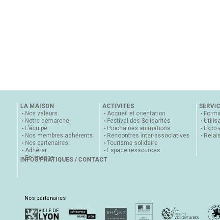
LA MAISON
ACTIVITÉS
SERVI
Nos valeurs
Accueil et orientation
Forma
Notre démarche
Festival des Solidarités
Utilis
L’équipe
Prochaines animations
Expo 
Nos membres adhérents
Rencontres inter-associatives
Relai
Nos partenaires
Tourisme solidaire
Adhérer
Espace ressources
En images
INFOS PRATIQUES / CONTACT
Nos partenaires