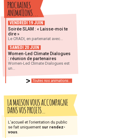
PROCHAINES
ANIMATIONS...
VENDREDI 19 JUIN
Soirée SLAM : « Laisse-moi te
dire »
Le CRADI, en partenariat avec...
SAMEDI 20 JUIN
Women-Led Climate Dialogues
: réunion de partenaires
Women-Led Climate Dialogues est
un...
Toutes nos animations...
LA MAISON VOUS ACCOMPAGNE
DANS VOS PROJETS…
L’accueil et l’orientation du public
se fait uniquement
sur rendez-
vous
.