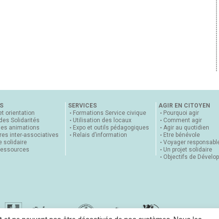
S
SERVICES
AGIR EN CITOYEN
et orientation
Formations Service civique
Pourquoi agir
 des Solidarités
Utilisation des locaux
Comment agir
nes animations
Expo et outils pédagogiques
Agir au quotidien
es inter-associatives
Relais d’information
Etre bénévole
 solidaire
Voyager responsabl
ressources
Un projet solidaire
Objectifs de Dévelo