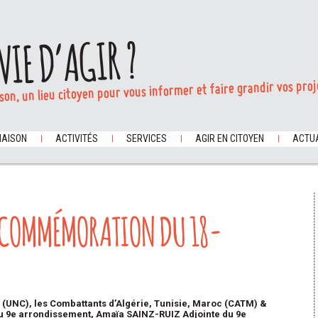
VIE D’AGIR ?
son, un lieu citoyen pour vous informer et faire grandir vos proj
MAISON
ACTIVITÉS
SERVICES
AGIR EN CITOYEN
ACTUA
A COMMÉMORATION DU 18-
 (UNC), les Combattants d’Algérie, Tunisie, Maroc (CATM) &
 9e arrondissement, Amaïa SAINZ-RUIZ Adjointe du 9e