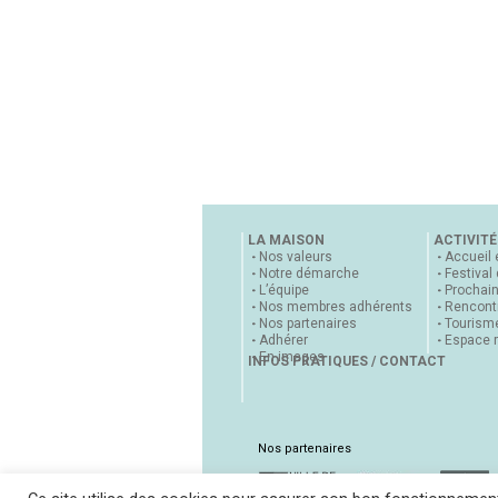
LA MAISON
ACTIVITÉ
Nos valeurs
Accueil 
Notre démarche
Festival
L’équipe
Prochai
Nos membres adhérents
Rencontr
Nos partenaires
Tourisme
Adhérer
Espace 
En images
INFOS PRATIQUES / CONTACT
Nos partenaires