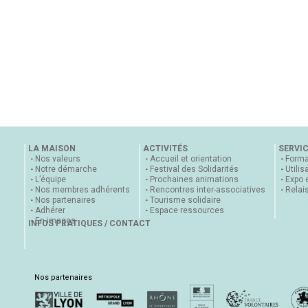
LA MAISON
ACTIVITÉS
SERVI
Nos valeurs
Accueil et orientation
Forma
Notre démarche
Festival des Solidarités
Utilis
L’équipe
Prochaines animations
Expo 
Nos membres adhérents
Rencontres inter-associatives
Relai
Nos partenaires
Tourisme solidaire
Adhérer
Espace ressources
En images
INFOS PRATIQUES / CONTACT
Nos partenaires