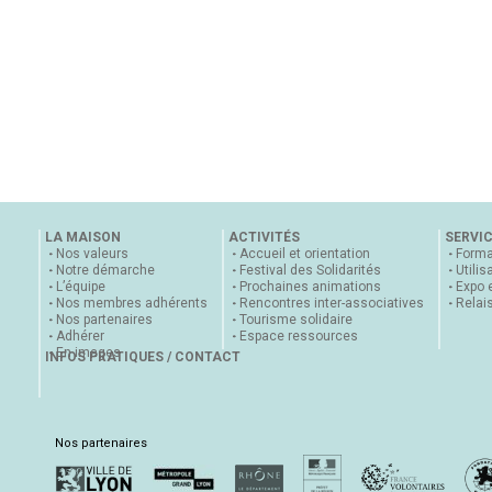
LA MAISON
ACTIVITÉS
SERVI
Nos valeurs
Accueil et orientation
Forma
Notre démarche
Festival des Solidarités
Utilis
L’équipe
Prochaines animations
Expo 
Nos membres adhérents
Rencontres inter-associatives
Relai
Nos partenaires
Tourisme solidaire
Adhérer
Espace ressources
En images
INFOS PRATIQUES / CONTACT
Nos partenaires