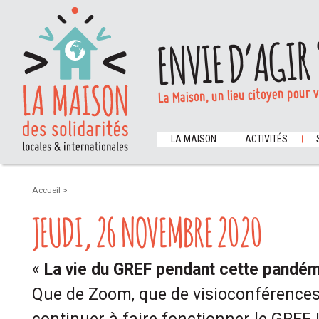
ENVIE D’AGIR 
La Maison, un lieu citoyen pour 
LA MAISON
ACTIVITÉS
Accueil
>
JEUDI, 26 NOVEMBRE 2020
«
La vie du GREF pendant cette pandém
Que de Zoom, que de visioconférences