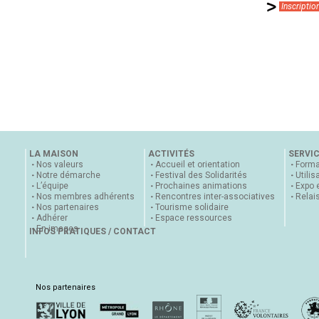
Inscriptio
LA MAISON
ACTIVITÉS
SERVI
Nos valeurs
Accueil et orientation
Forma
Notre démarche
Festival des Solidarités
Utilis
L’équipe
Prochaines animations
Expo 
Nos membres adhérents
Rencontres inter-associatives
Relai
Nos partenaires
Tourisme solidaire
Adhérer
Espace ressources
En images
INFOS PRATIQUES / CONTACT
Nos partenaires