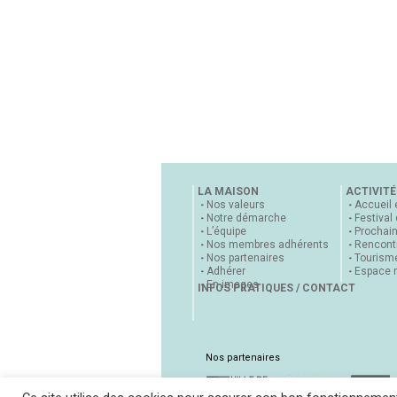
LA MAISON
ACTIVITÉ
Nos valeurs
Accueil 
Notre démarche
Festival
L’équipe
Prochai
Nos membres adhérents
Rencontr
Nos partenaires
Tourisme
Adhérer
Espace 
En images
INFOS PRATIQUES / CONTACT
Nos partenaires