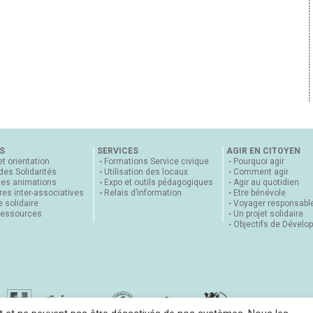
S
SERVICES
AGIR EN CITOYEN
et orientation
Formations Service civique
Pourquoi agir
 des Solidarités
Utilisation des locaux
Comment agir
nes animations
Expo et outils pédagogiques
Agir au quotidien
es inter-associatives
Relais d’information
Etre bénévole
 solidaire
Voyager responsabl
ressources
Un projet solidaire
Objectifs de Dévelo