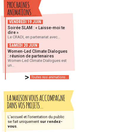
PROCHAINES
ANIMATIONS...
VENDREDI 19 JUIN
Soirée SLAM : « Laisse-moi te
dire »
Le CRADI, en partenariat avec...
SAMEDI 20 JUIN
Women-Led Climate Dialogues
: réunion de partenaires
Women-Led Climate Dialogues est
un...
Toutes nos animations...
LA MAISON VOUS ACCOMPAGNE
DANS VOS PROJETS…
L’accueil et l’orientation du public
se fait uniquement
sur rendez-
vous
.