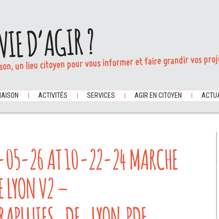
VIE D’AGIR ?
son, un lieu citoyen pour vous informer et faire grandir vos proj
MAISON
ACTIVITÉS
SERVICES
AGIR EN CITOYEN
ACTUA
-05-26 AT 10-22-24 MARCHE
E LYON V2 –
RAPLUIES_DE_LYON.PDF