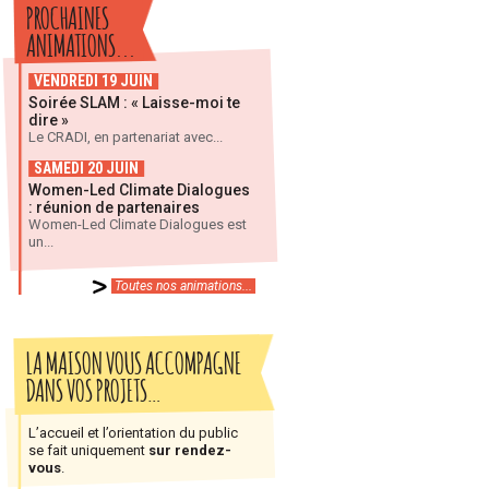
PROCHAINES
ANIMATIONS...
VENDREDI 19 JUIN
Soirée SLAM : « Laisse-moi te
dire »
Le CRADI, en partenariat avec...
SAMEDI 20 JUIN
Women-Led Climate Dialogues
: réunion de partenaires
Women-Led Climate Dialogues est
un...
Toutes nos animations...
LA MAISON VOUS ACCOMPAGNE
DANS VOS PROJETS…
L’accueil et l’orientation du public
se fait uniquement
sur rendez-
vous
.