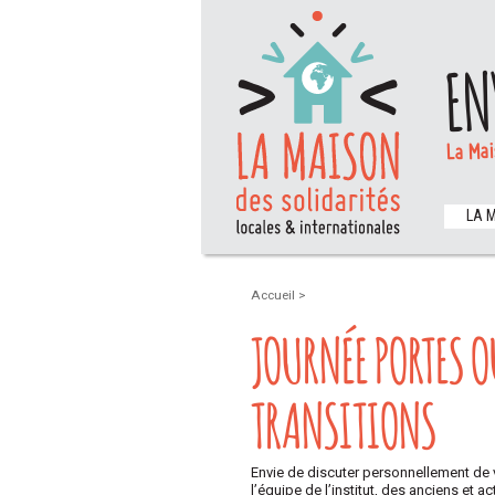
EN
La Mai
LA 
Accueil
>
JOURNÉE PORTES O
TRANSITIONS
Envie de discuter personnellement de 
l’équipe de l’institut, des anciens et 