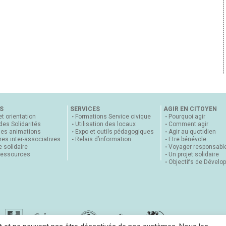
S
SERVICES
AGIR EN CITOYEN
et orientation
Formations Service civique
Pourquoi agir
 des Solidarités
Utilisation des locaux
Comment agir
nes animations
Expo et outils pédagogiques
Agir au quotidien
es inter-associatives
Relais d’information
Etre bénévole
 solidaire
Voyager responsabl
ressources
Un projet solidaire
Objectifs de Dévelo