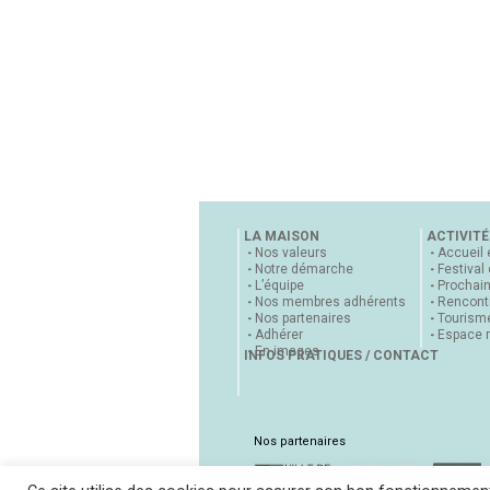
LA MAISON
ACTIVITÉ
Nos valeurs
Accueil 
Notre démarche
Festival
L’équipe
Prochai
Nos membres adhérents
Rencontr
Nos partenaires
Tourisme
Adhérer
Espace 
En images
INFOS PRATIQUES / CONTACT
Nos partenaires