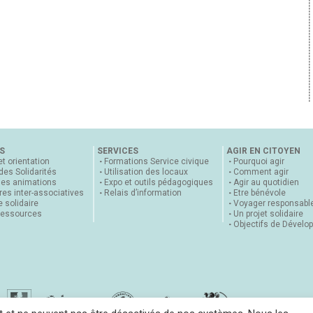
S
SERVICES
AGIR EN CITOYEN
et orientation
Formations Service civique
Pourquoi agir
 des Solidarités
Utilisation des locaux
Comment agir
nes animations
Expo et outils pédagogiques
Agir au quotidien
es inter-associatives
Relais d’information
Etre bénévole
 solidaire
Voyager responsabl
ressources
Un projet solidaire
Objectifs de Dévelo