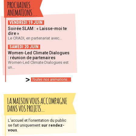
PROCHAINES
ANIMATIONS...
VENDREDI 19 JUIN
Soirée SLAM : « Laisse-moi te
dire »
Le CRADI, en partenariat avec...
SAMEDI 20 JUIN
Women-Led Climate Dialogues
: réunion de partenaires
Women-Led Climate Dialogues est
un...
Toutes nos animations...
LA MAISON VOUS ACCOMPAGNE
DANS VOS PROJETS…
L’accueil et l’orientation du public
se fait uniquement
sur rendez-
vous
.