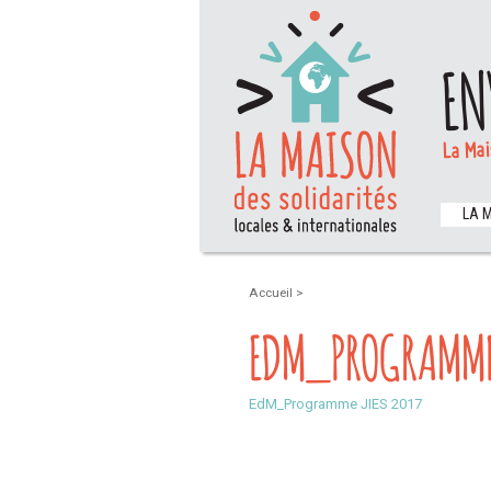
EN
La Mai
LA 
Accueil
>
EDM_PROGRAMME 
EdM_Programme JIES 2017