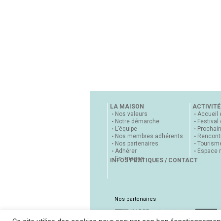
LA MAISON
ACTIVITÉ
Nos valeurs
Accueil 
Notre démarche
Festival
L’équipe
Prochai
Nos membres adhérents
Rencontr
Nos partenaires
Tourisme
Adhérer
Espace 
En images
INFOS PRATIQUES / CONTACT
Nos partenaires