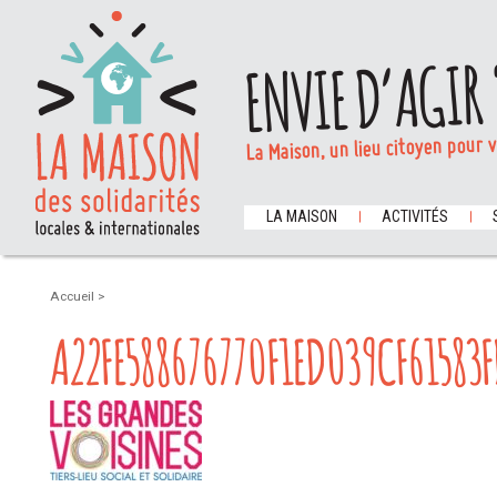
ENVIE D’AGIR 
La Maison, un lieu citoyen pour 
LA MAISON
ACTIVITÉS
Accueil
>
A22FE588676770F1ED039CF61583