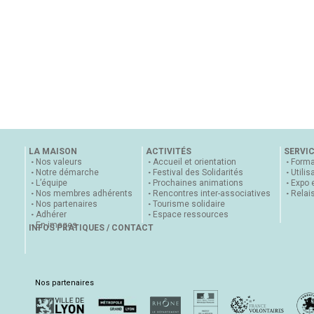
LA MAISON
ACTIVITÉS
SERVI
Nos valeurs
Accueil et orientation
Forma
Notre démarche
Festival des Solidarités
Utilis
L’équipe
Prochaines animations
Expo 
Nos membres adhérents
Rencontres inter-associatives
Relai
Nos partenaires
Tourisme solidaire
Adhérer
Espace ressources
En images
INFOS PRATIQUES / CONTACT
Nos partenaires