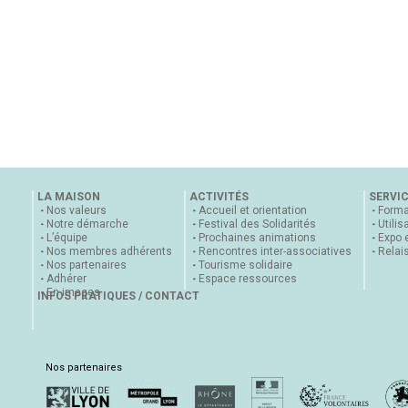
LA MAISON
ACTIVITÉS
SERVI
Nos valeurs
Accueil et orientation
Forma
Notre démarche
Festival des Solidarités
Utilis
L’équipe
Prochaines animations
Expo 
Nos membres adhérents
Rencontres inter-associatives
Relai
Nos partenaires
Tourisme solidaire
Adhérer
Espace ressources
En images
INFOS PRATIQUES / CONTACT
Nos partenaires