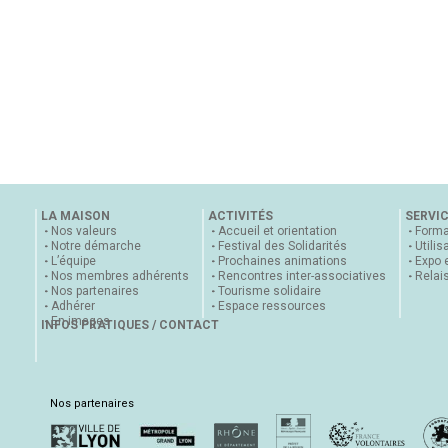
LA MAISON
ACTIVITÉS
SERVI
Nos valeurs
Accueil et orientation
Forma
Notre démarche
Festival des Solidarités
Utilis
L’équipe
Prochaines animations
Expo 
Nos membres adhérents
Rencontres inter-associatives
Relai
Nos partenaires
Tourisme solidaire
Adhérer
Espace ressources
En images
INFOS PRATIQUES / CONTACT
Nos partenaires