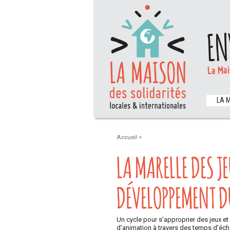
EN
La Mai
LA 
Accueil
>
LA MARELLE DES J
DÉVELOPPEMENT D
Un cycle pour s’approprier des jeux et
d’animation à travers des temps d’écha