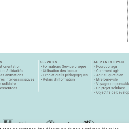
S
SERVICES
AGIR EN CITOYEN
et orientation
Formations Service civique
Pourquoi agir
 des Solidarités
Utilisation des locaux
Comment agir
nes animations
Expo et outils pédagogiques
Agir au quotidien
es inter-associatives
Relais d’information
Etre bénévole
 solidaire
Voyager responsabl
ressources
Un projet solidaire
Objectifs de Dévelo