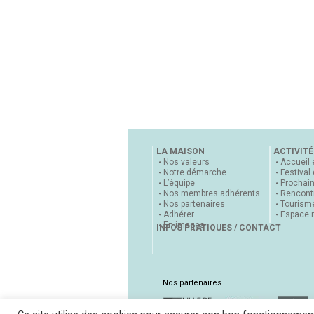
LA MAISON
ACTIVITÉ
Nos valeurs
Accueil 
Notre démarche
Festival
L’équipe
Prochai
Nos membres adhérents
Rencontr
Nos partenaires
Tourisme
Adhérer
Espace 
En images
INFOS PRATIQUES / CONTACT
Nos partenaires