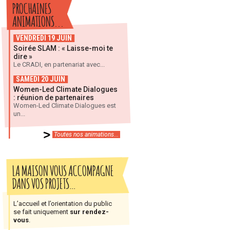
PROCHAINES
ANIMATIONS...
VENDREDI 19 JUIN
Soirée SLAM : « Laisse-moi te
dire »
Le CRADI, en partenariat avec...
SAMEDI 20 JUIN
Women-Led Climate Dialogues
: réunion de partenaires
Women-Led Climate Dialogues est
un...
Toutes nos animations...
LA MAISON VOUS ACCOMPAGNE
DANS VOS PROJETS…
L’accueil et l’orientation du public
se fait uniquement
sur rendez-
vous
.