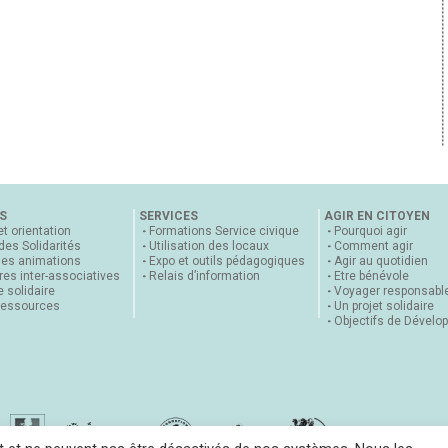
S
SERVICES
AGIR EN CITOYEN
et orientation
Formations Service civique
Pourquoi agir
 des Solidarités
Utilisation des locaux
Comment agir
nes animations
Expo et outils pédagogiques
Agir au quotidien
es inter-associatives
Relais d’information
Etre bénévole
 solidaire
Voyager responsabl
ressources
Un projet solidaire
Objectifs de Dévelo