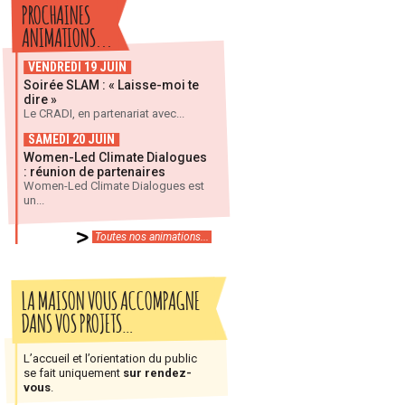
PROCHAINES
ANIMATIONS...
VENDREDI 19 JUIN
Soirée SLAM : « Laisse-moi te
dire »
Le CRADI, en partenariat avec...
SAMEDI 20 JUIN
Women-Led Climate Dialogues
: réunion de partenaires
Women-Led Climate Dialogues est
un...
Toutes nos animations...
LA MAISON VOUS ACCOMPAGNE
DANS VOS PROJETS…
L’accueil et l’orientation du public
se fait uniquement
sur rendez-
vous
.