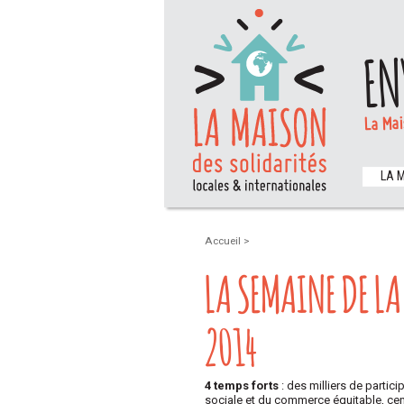
EN
La Mai
LA 
Accueil
>
LA SEMAINE DE L
2014
4 temps forts
: des milliers de partic
sociale et du commerce équitable, centr