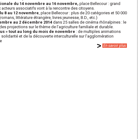
nationale du 14 novembre au 16 novembre,
place Bellecour : grand
acteurs associatifs vont à la rencontre des citoyens.
 du 8 au 12 novembre
, place Bellecour : plus de 20 catégories et 50 000
mans, littérature étrangère, livres jeunesse, B.D., etc.)
ovembre au 2 décembre 2014
dans 25 salles de cinéma rhônalpines : le
es projections sur le thème de l’agriculture familiale et durable.
us » tout au long du mois de novembre
: de multiples animations
a solidarité et de la découverte interculturelle sur l’agglomération
e
En savoir plus