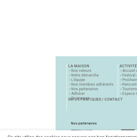
LA MAISON
ACTIVITÉ
Nos valeurs
Accueil 
Notre démarche
Festival
L’équipe
Prochai
Nos membres adhérents
Rencontr
Nos partenaires
Tourisme
Adhérer
Espace 
En images
INFOS PRATIQUES / CONTACT
Nos partenaires