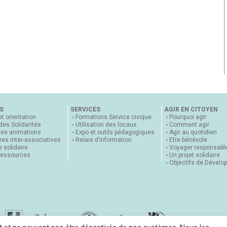
S
SERVICES
AGIR EN CITOYEN
et orientation
Formations Service civique
Pourquoi agir
 des Solidarités
Utilisation des locaux
Comment agir
nes animations
Expo et outils pédagogiques
Agir au quotidien
es inter-associatives
Relais d’information
Etre bénévole
 solidaire
Voyager responsabl
ressources
Un projet solidaire
Objectifs de Dévelo