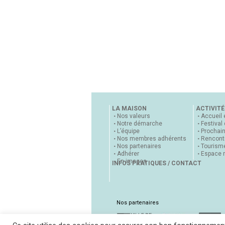
LA MAISON
ACTIVITÉ
Nos valeurs
Accueil 
Notre démarche
Festival
L’équipe
Prochai
Nos membres adhérents
Rencontr
Nos partenaires
Tourisme
Adhérer
Espace 
En images
INFOS PRATIQUES / CONTACT
Nos partenaires