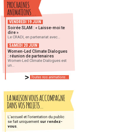
PROCHAINES
ANIMATIONS...
VENDREDI 19 JUIN
Soirée SLAM : « Laisse-moi te
dire »
Le CRADI, en partenariat avec...
SAMEDI 20 JUIN
Women-Led Climate Dialogues
: réunion de partenaires
Women-Led Climate Dialogues est
un...
Toutes nos animations...
LA MAISON VOUS ACCOMPAGNE
DANS VOS PROJETS…
L’accueil et l’orientation du public
se fait uniquement
sur rendez-
vous
.