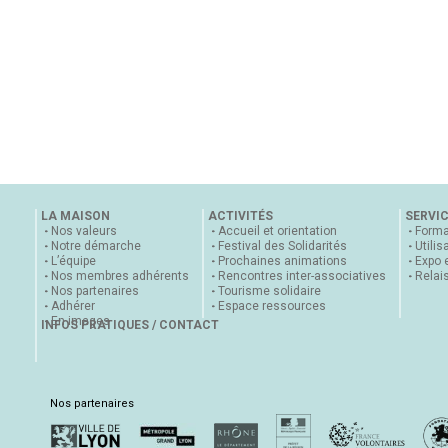
LA MAISON
ACTIVITÉS
SERVI
Nos valeurs
Accueil et orientation
Forma
Notre démarche
Festival des Solidarités
Utilis
L’équipe
Prochaines animations
Expo 
Nos membres adhérents
Rencontres inter-associatives
Relai
Nos partenaires
Tourisme solidaire
Adhérer
Espace ressources
En images
INFOS PRATIQUES / CONTACT
Nos partenaires