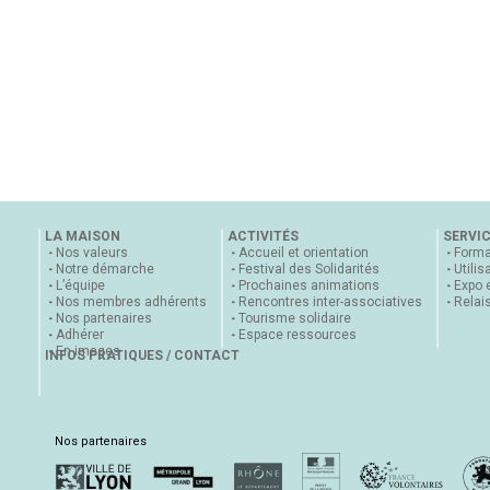
LA MAISON
ACTIVITÉS
SERVI
Nos valeurs
Accueil et orientation
Forma
Notre démarche
Festival des Solidarités
Utilis
L’équipe
Prochaines animations
Expo 
Nos membres adhérents
Rencontres inter-associatives
Relai
Nos partenaires
Tourisme solidaire
Adhérer
Espace ressources
En images
INFOS PRATIQUES / CONTACT
Nos partenaires