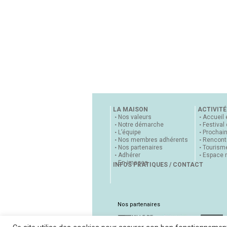
LA MAISON
ACTIVITÉ
Nos valeurs
Accueil 
Notre démarche
Festival
L’équipe
Prochai
Nos membres adhérents
Rencontr
Nos partenaires
Tourisme
Adhérer
Espace 
En images
INFOS PRATIQUES / CONTACT
Nos partenaires