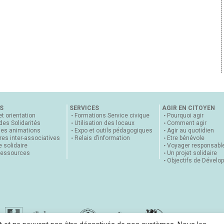
S
SERVICES
AGIR EN CITOYEN
et orientation
Formations Service civique
Pourquoi agir
 des Solidarités
Utilisation des locaux
Comment agir
nes animations
Expo et outils pédagogiques
Agir au quotidien
es inter-associatives
Relais d’information
Etre bénévole
 solidaire
Voyager responsabl
ressources
Un projet solidaire
Objectifs de Dévelo