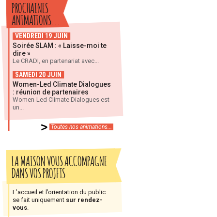
PROCHAINES
ANIMATIONS...
VENDREDI 19 JUIN
Soirée SLAM : « Laisse-moi te
dire »
Le CRADI, en partenariat avec...
SAMEDI 20 JUIN
Women-Led Climate Dialogues
: réunion de partenaires
Women-Led Climate Dialogues est
un...
Toutes nos animations...
LA MAISON VOUS ACCOMPAGNE
DANS VOS PROJETS…
L’accueil et l’orientation du public
se fait uniquement
sur rendez-
vous
.