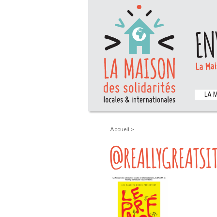
EN
La Mai
LA 
Accueil
>
@REALLYGREATSIT