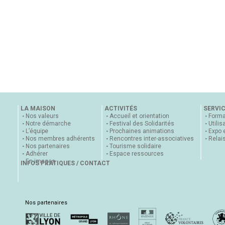
LA MAISON
ACTIVITÉS
SERVI
Nos valeurs
Accueil et orientation
Forma
Notre démarche
Festival des Solidarités
Utilis
L’équipe
Prochaines animations
Expo 
Nos membres adhérents
Rencontres inter-associatives
Relai
Nos partenaires
Tourisme solidaire
Adhérer
Espace ressources
En images
INFOS PRATIQUES / CONTACT
Nos partenaires