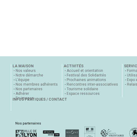
LA MAISON
ACTIVITÉS
SERVI
Nos valeurs
Accueil et orientation
Forma
Notre démarche
Festival des Solidarités
Utilis
L’équipe
Prochaines animations
Expo 
Nos membres adhérents
Rencontres inter-associatives
Relai
Nos partenaires
Tourisme solidaire
Adhérer
Espace ressources
En images
INFOS PRATIQUES / CONTACT
Nos partenaires