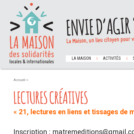
ENVIE D’AGIR 
La Maison, un lieu citoyen pour 
LA MAISON
ACTIVITÉS
Accueil
>
LECTURES CRÉATIVES
« 21, lectures en liens et tissages de
Inscription : matremeditions@gmail.