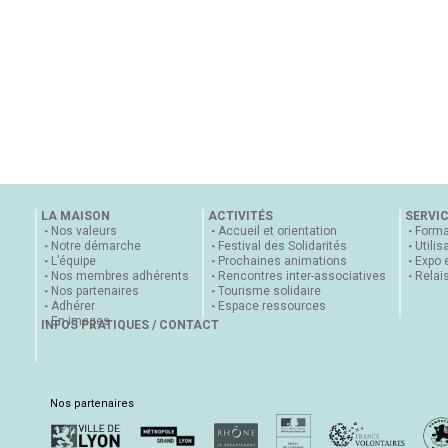
LA MAISON
ACTIVITÉS
SERVI
Nos valeurs
Accueil et orientation
Forma
Notre démarche
Festival des Solidarités
Utilis
L’équipe
Prochaines animations
Expo 
Nos membres adhérents
Rencontres inter-associatives
Relai
Nos partenaires
Tourisme solidaire
Adhérer
Espace ressources
En images
INFOS PRATIQUES / CONTACT
Nos partenaires