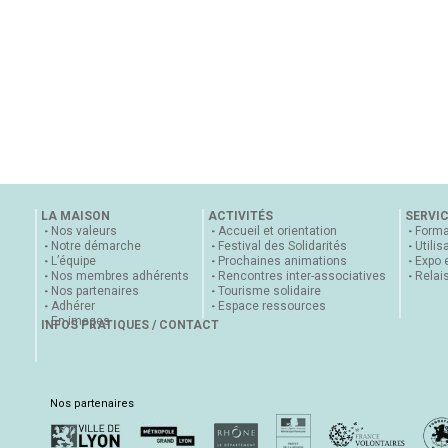
LA MAISON
ACTIVITÉS
SERVI
Nos valeurs
Accueil et orientation
Forma
Notre démarche
Festival des Solidarités
Utilis
L’équipe
Prochaines animations
Expo 
Nos membres adhérents
Rencontres inter-associatives
Relai
Nos partenaires
Tourisme solidaire
Adhérer
Espace ressources
En images
INFOS PRATIQUES / CONTACT
Nos partenaires