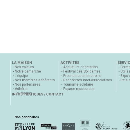
LA MAISON
ACTIVITÉS
SERVI
Nos valeurs
Accueil et orientation
Forma
Notre démarche
Festival des Solidarités
Utilis
L’équipe
Prochaines animations
Expo 
Nos membres adhérents
Rencontres inter-associatives
Relai
Nos partenaires
Tourisme solidaire
Adhérer
Espace ressources
En images
INFOS PRATIQUES / CONTACT
Nos partenaires