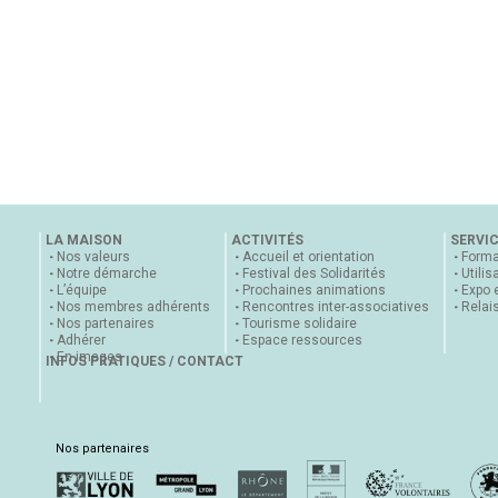
LA MAISON
ACTIVITÉS
SERVI
Nos valeurs
Accueil et orientation
Forma
Notre démarche
Festival des Solidarités
Utilis
L’équipe
Prochaines animations
Expo 
Nos membres adhérents
Rencontres inter-associatives
Relai
Nos partenaires
Tourisme solidaire
Adhérer
Espace ressources
En images
INFOS PRATIQUES / CONTACT
Nos partenaires