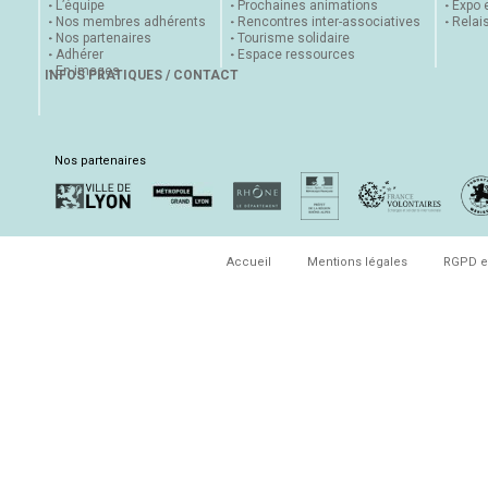
L’équipe
Prochaines animations
Expo 
Nos membres adhérents
Rencontres inter-associatives
Relai
Nos partenaires
Tourisme solidaire
Adhérer
Espace ressources
En images
INFOS PRATIQUES / CONTACT
Nos partenaires
Accueil
Mentions légales
RGPD e