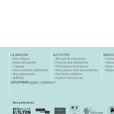
LA MAISON
ACTIVITÉS
SERVI
Nos valeurs
Accueil et orientation
Forma
Notre démarche
Festival des Solidarités
Utilis
L’équipe
Prochaines animations
Expo 
Nos membres adhérents
Rencontres inter-associatives
Relai
Nos partenaires
Tourisme solidaire
Adhérer
Espace ressources
En images
INFOS PRATIQUES / CONTACT
Nos partenaires