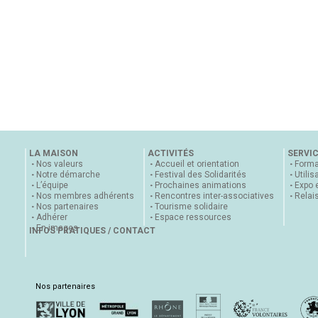
LA MAISON
ACTIVITÉS
SERVI
Nos valeurs
Accueil et orientation
Forma
Notre démarche
Festival des Solidarités
Utilis
L’équipe
Prochaines animations
Expo 
Nos membres adhérents
Rencontres inter-associatives
Relai
Nos partenaires
Tourisme solidaire
Adhérer
Espace ressources
En images
INFOS PRATIQUES / CONTACT
Nos partenaires