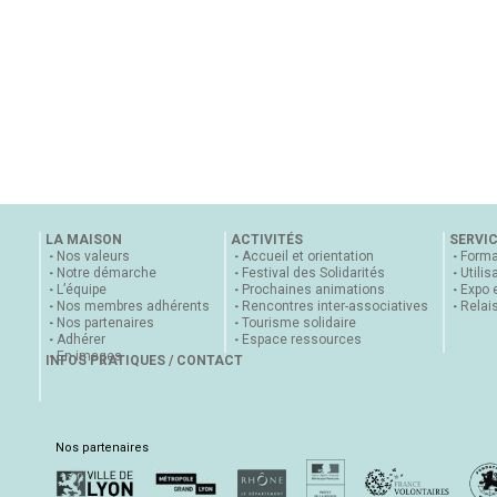
LA MAISON
ACTIVITÉS
SERVI
Nos valeurs
Accueil et orientation
Forma
Notre démarche
Festival des Solidarités
Utilis
L’équipe
Prochaines animations
Expo 
Nos membres adhérents
Rencontres inter-associatives
Relai
Nos partenaires
Tourisme solidaire
Adhérer
Espace ressources
En images
INFOS PRATIQUES / CONTACT
Nos partenaires