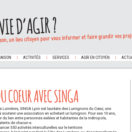
VIE D’AGIR ?
son, un lieu citoyen pour vous informer et faire grandir vos proj
MAISON
ACTIVITÉS
SERVICES
AGIR EN CITOYEN
ACTUA
DU COEUR AVEC SINGA
des Lumières, SINGA Lyon est lauréate des Lumignons du Cœur, une
c à soutenir une association en achetant un lumignon. Pour ses 10 ans,
r du lien entre personnes exilées et habitantes de la métropole,
talents de chacun·e.
cer 350 activités interculturelles sur le territoire.