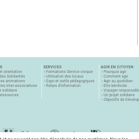
S
SERVICES
AGIR EN CITOYEN
et orientation
Formations Service civique
Pourquoi agir
 des Solidarités
Utilisation des locaux
Comment agir
nes animations
Expo et outils pédagogiques
Agir au quotidien
es inter-associatives
Relais d’information
Etre bénévole
 solidaire
Voyager responsabl
ressources
Un projet solidaire
Objectifs de Dévelo