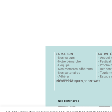
LA MAISON
ACTIVITÉ
Nos valeurs
Accueil 
Notre démarche
Festival
L’équipe
Prochai
Nos membres adhérents
Rencontr
Nos partenaires
Tourisme
Adhérer
Espace 
En images
INFOS PRATIQUES / CONTACT
Nos partenaires