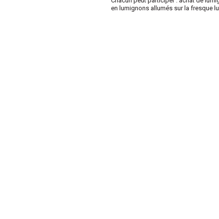
Chacun peut participer : achat de lum
en lumignons allumés sur la fresque l