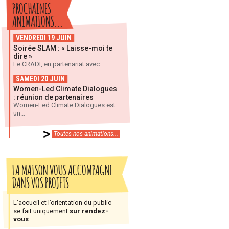
PROCHAINES
ANIMATIONS...
VENDREDI 19 JUIN
Soirée SLAM : « Laisse-moi te
dire »
Le CRADI, en partenariat avec...
SAMEDI 20 JUIN
Women-Led Climate Dialogues
: réunion de partenaires
Women-Led Climate Dialogues est
un...
Toutes nos animations...
LA MAISON VOUS ACCOMPAGNE
DANS VOS PROJETS…
L’accueil et l’orientation du public
se fait uniquement
sur rendez-
vous
.