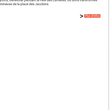
ignons, bénévolat pendant la Fête des Lumières, ou dons transformés
umineuse de la place des Jacobins.
Plus d’infos