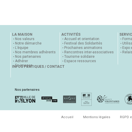
LA MAISON
ACTIVITÉS
SERVI
Nos valeurs
Accueil et orientation
Forma
Notre démarche
Festival des Solidarités
Utilis
L’équipe
Prochaines animations
Expo 
Nos membres adhérents
Rencontres inter-associatives
Relai
Nos partenaires
Tourisme solidaire
Adhérer
Espace ressources
En images
INFOS PRATIQUES / CONTACT
Nos partenaires
Accueil
Mentions légales
RGPD e