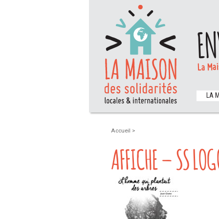
EN
La Mai
LA 
Accueil
>
AFFICHE – SS LO