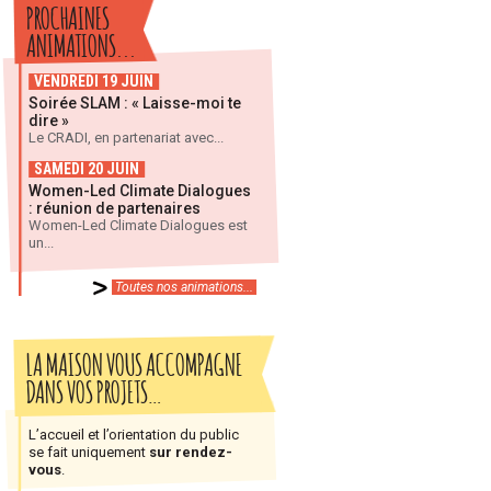
PROCHAINES
ANIMATIONS...
VENDREDI 19 JUIN
Soirée SLAM : « Laisse-moi te
dire »
Le CRADI, en partenariat avec...
SAMEDI 20 JUIN
Women-Led Climate Dialogues
: réunion de partenaires
Women-Led Climate Dialogues est
un...
Toutes nos animations...
LA MAISON VOUS ACCOMPAGNE
DANS VOS PROJETS…
L’accueil et l’orientation du public
se fait uniquement
sur rendez-
vous
.