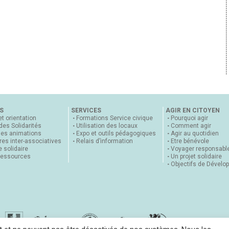
S
SERVICES
AGIR EN CITOYEN
et orientation
Formations Service civique
Pourquoi agir
 des Solidarités
Utilisation des locaux
Comment agir
nes animations
Expo et outils pédagogiques
Agir au quotidien
es inter-associatives
Relais d’information
Etre bénévole
 solidaire
Voyager responsabl
ressources
Un projet solidaire
Objectifs de Dévelo