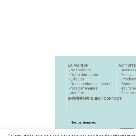
LA MAISON
ACTIVITÉ
Nos valeurs
Accueil 
Notre démarche
Festival
L’équipe
Prochai
Nos membres adhérents
Rencontr
Nos partenaires
Tourisme
Adhérer
Espace 
En images
INFOS PRATIQUES / CONTACT
Nos partenaires