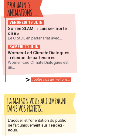
PROCHAINES
ANIMATIONS...
VENDREDI 19 JUIN
Soirée SLAM : « Laisse-moi te
dire »
Le CRADI, en partenariat avec...
SAMEDI 20 JUIN
Women-Led Climate Dialogues
: réunion de partenaires
Women-Led Climate Dialogues est
un...
Toutes nos animations...
LA MAISON VOUS ACCOMPAGNE
DANS VOS PROJETS…
L’accueil et l’orientation du public
se fait uniquement
sur rendez-
vous
.