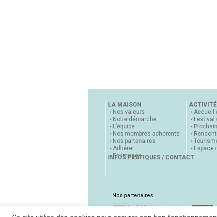
LA MAISON
ACTIVITÉ
Nos valeurs
Accueil 
Notre démarche
Festival
L’équipe
Prochai
Nos membres adhérents
Rencontr
Nos partenaires
Tourisme
Adhérer
Espace 
En images
INFOS PRATIQUES / CONTACT
Nos partenaires