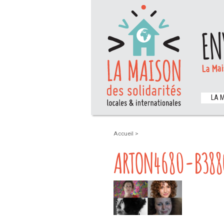
EN
La Mai
LA 
Accueil
>
ARTON4680-B388