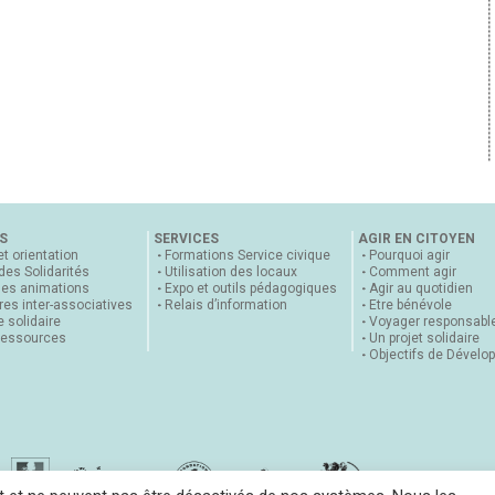
S
SERVICES
AGIR EN CITOYEN
et orientation
Formations Service civique
Pourquoi agir
 des Solidarités
Utilisation des locaux
Comment agir
nes animations
Expo et outils pédagogiques
Agir au quotidien
es inter-associatives
Relais d’information
Etre bénévole
 solidaire
Voyager responsabl
ressources
Un projet solidaire
Objectifs de Dévelo