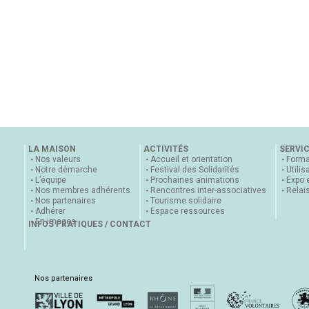
LA MAISON
ACTIVITÉS
SERVI
Nos valeurs
Accueil et orientation
Forma
Notre démarche
Festival des Solidarités
Utilis
L’équipe
Prochaines animations
Expo 
Nos membres adhérents
Rencontres inter-associatives
Relai
Nos partenaires
Tourisme solidaire
Adhérer
Espace ressources
En images
INFOS PRATIQUES / CONTACT
Nos partenaires