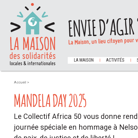
ENVIE D’AGIR 
La Maison, un lieu citoyen pour 
LA MAISON
ACTIVITÉS
Accueil
>
MANDELA DAY 2025
Le Collectif Africa 50 vous donne ren
journée spéciale en hommage à Nels