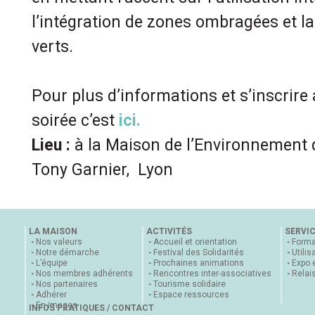
l’intégration de zones ombragées et la
verts.
Pour plus d’informations et s’inscrire 
soirée c’est
ici.
Lieu :
à la Maison de l’Environnement 
Tony Garnier, Lyon
LA MAISON
ACTIVITÉS
SERVI
Nos valeurs
Accueil et orientation
Forma
Notre démarche
Festival des Solidarités
Utilis
L’équipe
Prochaines animations
Expo 
Nos membres adhérents
Rencontres inter-associatives
Relai
Nos partenaires
Tourisme solidaire
Adhérer
Espace ressources
En images
INFOS PRATIQUES / CONTACT