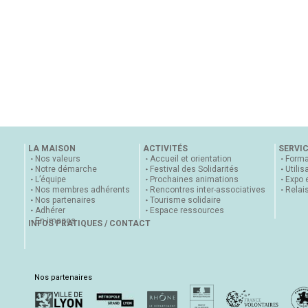
LA MAISON
ACTIVITÉS
SERVI
Nos valeurs
Accueil et orientation
Forma
Notre démarche
Festival des Solidarités
Utilis
L’équipe
Prochaines animations
Expo 
Nos membres adhérents
Rencontres inter-associatives
Relai
Nos partenaires
Tourisme solidaire
Adhérer
Espace ressources
En images
INFOS PRATIQUES / CONTACT
Nos partenaires