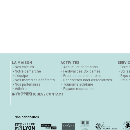
LA MAISON
ACTIVITÉS
SERVI
Nos valeurs
Accueil et orientation
Forma
Notre démarche
Festival des Solidarités
Utilis
L’équipe
Prochaines animations
Expo 
Nos membres adhérents
Rencontres inter-associatives
Relai
Nos partenaires
Tourisme solidaire
Adhérer
Espace ressources
En images
INFOS PRATIQUES / CONTACT
Nos partenaires