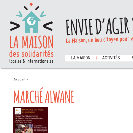
ENVIE D’AGIR 
La Maison, un lieu citoyen pour 
LA MAISON
ACTIVITÉS
Accueil
>
MARCHÉ ALWANE