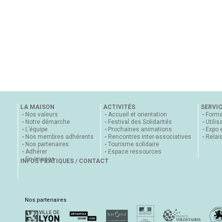
LA MAISON
ACTIVITÉS
SERVI
Nos valeurs
Accueil et orientation
Forma
Notre démarche
Festival des Solidarités
Utilis
L’équipe
Prochaines animations
Expo 
Nos membres adhérents
Rencontres inter-associatives
Relai
Nos partenaires
Tourisme solidaire
Adhérer
Espace ressources
En images
INFOS PRATIQUES / CONTACT
Nos partenaires