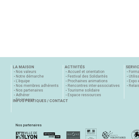
LA MAISON
ACTIVITÉS
SERVI
Nos valeurs
Accueil et orientation
Forma
Notre démarche
Festival des Solidarités
Utilis
L’équipe
Prochaines animations
Expo 
Nos membres adhérents
Rencontres inter-associatives
Relai
Nos partenaires
Tourisme solidaire
Adhérer
Espace ressources
En images
INFOS PRATIQUES / CONTACT
Nos partenaires